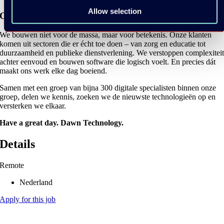
Allow selection
Over Dawn Technology
We bouwen niet voor de massa, maar voor betekenis. Onze klanten
komen uit sectoren die er écht toe doen – van zorg en educatie tot
duurzaamheid en publieke dienstverlening. We verstoppen complexitei
achter eenvoud en bouwen software die logisch voelt. En precies dát
maakt ons werk elke dag boeiend.
Samen met een groep van bijna 300 digitale specialisten binnen onze
groep, delen we kennis, zoeken we de nieuwste technologieën op en
versterken we elkaar.
Have a great day. Dawn Technology.
Details
Remote
Nederland
Apply for this job