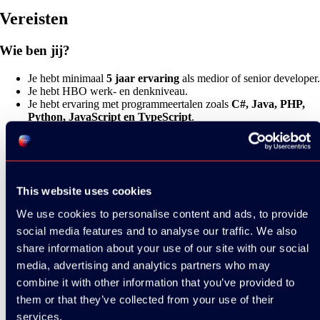
Vereisten
Wie ben jij?
Je hebt minimaal
5 jaar ervaring
als medior of senior developer
Je hebt HBO werk- en denkniveau.
Je hebt ervaring met programmeertalen zoals
C#, Java, PHP,
Python, JavaScript en TypeScript
.
Je bezit diepgaande kennis van
softwarearchitectuur en design
patterns
.
Je hebt ervaring met frameworks en platforms zoals
.NET,
Blazor,
Vue.js
,
ASP.NET
Core en Web API
.
Je bent bekend met
versiebeheer (Git)
en databases (
relationeel
This website uses cookies
en NoSQL
).
Je hebt ervaring met
testing & security
(unit testing,
We use cookies to personalise content and ads, to provide
integratietests, OWASP Top 10).
social media features and to analyse our traffic. We also
Je hebt kennis van
CI/CD, task scheduling, logging,
monitoring, caching en DevOps-processen
.
share information about your use of our site with our social
media, advertising and analytics partners who may
Je hebt sterke analytische vaardigheden om complexe problemen
combine it with other information that you’ve provided to
op te lossen.
Je bent een technische gesprekspartner voor klanten en
them or that they’ve collected from your use of their
stakeholders.
services.