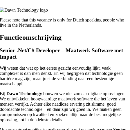
Please note that this vacancy is only for Dutch speaking people who
live in the Netherlands.
Functieomschrijving
Senior .Net/C#
Developer – Maatwerk Software met
Impact
Wij weten dat wat op het eerste gezicht eenvoudig lijkt, vaak
complexer is dan men denkt. En wij begrijpen dat technologie geen
barrière mag zijn, maar juist de verbinding naar een bestendige
maatschappij.
Bij
Dawn Technology
bouwen we niet zomaar digitale oplossingen.
We ontwikkelen hoogwaardige maatwerk software die het leven van
mensen verrijkt. Achter elke naadloze ervaring zit slimme, goed
doordachte technologie – en daar zijn wij goed in. We maken geen
compromissen op kwaliteit en zoeken altijd naar de best mogelijke
oplossing, tot in de kleinste details.
Om onze groeiambities te realiseren zijn wij op zoek naar een
Senior