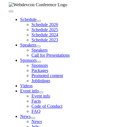
Skip
to
Toggle
content
Navigation
Schedule
Schedule 2026
Schedule 2025
Schedule 2024
Schedule 2023
Speakers
Speakers
Call for Presentations
Sponsors
Sponsors
Packages
Promoted content
Joblistings
Videos
Event info
Event info
Facts
Code of Conduct
FAQ
News
News
Jobs